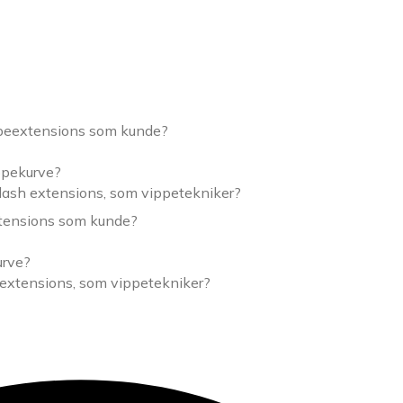
ppeextensions som kunde?
ippekurve?
lash extensions, som vippetekniker?
xtensions som kunde?
urve?
 extensions, som vippetekniker?