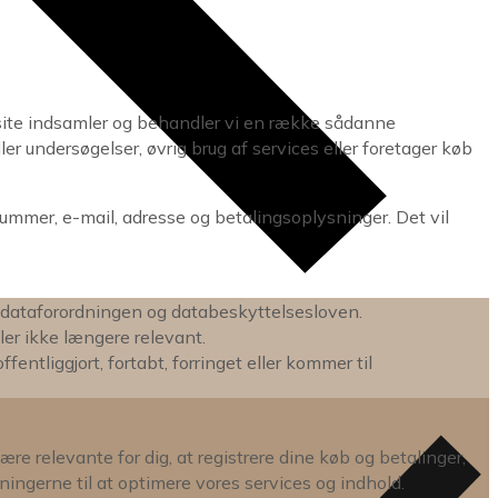
ebsite indsamler og behandler vi en række sådanne
ler undersøgelser, øvrig brug af services eller foretager køb
ummer, e-mail, adresse og betalingsoplysninger. Det vil
ndataforordningen og databeskyttelsesloven.
ller ikke længere relevant.
fentliggjort, fortabt, forringet eller kommer til
re relevante for dig, at registrere dine køb og betalinger,
ingerne til at optimere vores services og indhold.