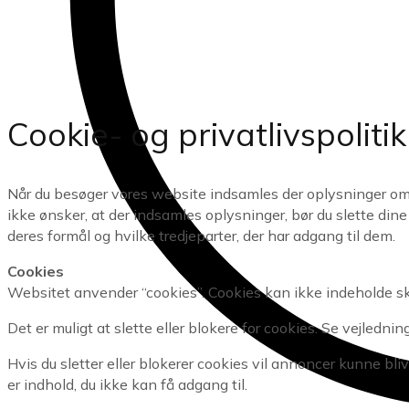
Cookie- og privatlivspoliti
Når du besøger vores website indsamles der oplysninger om di
ikke ønsker, at der indsamles oplysninger, bør du slette dine
deres formål og hvilke tredjeparter, der har adgang til dem.
Cookies
Websitet anvender “cookies”. Cookies kan ikke indeholde ska
Det er muligt at slette eller blokere for cookies. Se vejlednin
Hvis du sletter eller blokerer cookies vil annoncer kunne bl
er indhold, du ikke kan få adgang til.