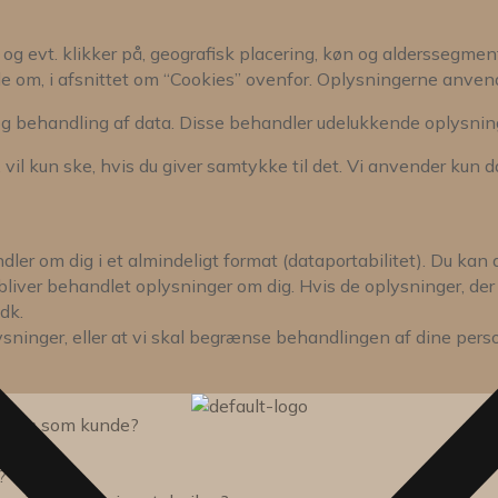
g evt. klikker på, geografisk placering, køn og alderssegment 
tale om, i afsnittet om “Cookies” ovenfor. Oplysningerne anven
 og behandling af data. Disse behandler udelukkende oplysni
il kun ske, hvis du giver samtykke til det. Vi anvender kun da
ndler om dig i et almindeligt format (dataportabilitet). Du kan
liver behandlet oplysninger om dig. Hvis de oplysninger, der be
.dk
.
lysninger, eller at vi skal begrænse behandlingen af dine p
sions som kunde?
?