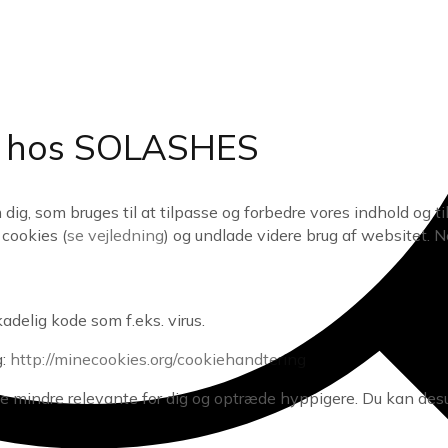
k hos
SOLASHES
g, som bruges til at tilpasse og forbedre vores indhold og ti
 cookies (
se vejledning
) og undlade videre brug af websitet. N
delig kode som f.eks. virus.
g:
http://minecookies.org/cookiehandtering
ive mindre relevante for dig og optræde hyppigere. Du kan des