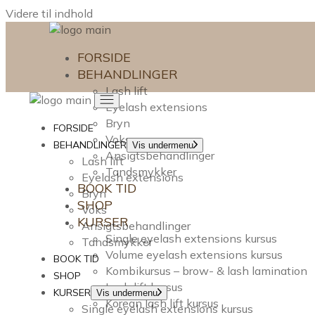
Videre til indhold
FORSIDE
BEHANDLINGER
Lash lift
Eyelash extensions
Bryn
FORSIDE
Voks
BEHANDLINGER
Vis undermenu
Ansigtsbehandlinger
Lash lift
Tandsmykker
Eyelash extensions
BOOK TID
Bryn
SHOP
Voks
KURSER
Ansigtsbehandlinger
Single eyelash extensions kursus
Tandsmykker
Volume eyelash extensions kursus
BOOK TID
Kombikursus – brow- & lash lamination
SHOP
Lash lift kursus
KURSER
Vis undermenu
Korean lash lift kursus
Single eyelash extensions kursus