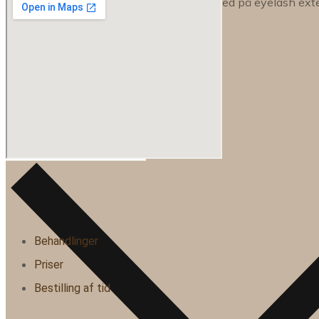
Hvordan får du bedre holdbarhed på eyelash ext
OM OS
OM OS
Prisliste
Job hos SOLASHES
Bliv SOLASHES forhandler
MIN KONTO
KURV
Behandlinger
Priser
Bestilling af tid