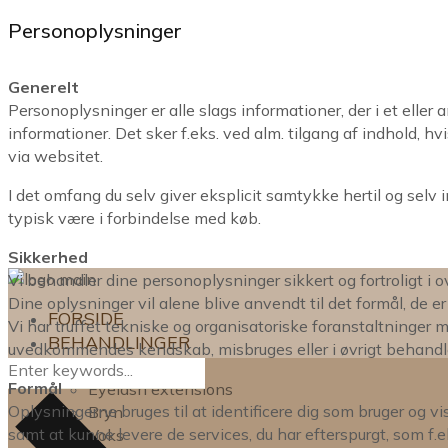
Personoplysninger
Generelt
Personoplysninger er alle slags informationer, der i et ell
informationer. Det sker f.eks. ved alm. tilgang af indhold, hv
via websitet.
I det omfang du selv giver eksplicit samtykke hertil og sel
typisk være i forbindelse med køb.
Sikkerhed
Vi behandler dine personoplysninger sikkert og fortroligt
Dine oplysninger vil alene blive anvendt til det formål, de er 
FORSIDE
Vi har truffet tekniske og organisatoriske foranstaltninger mod
BEHANDLINGER
uvedkommendes kendskab, misbruges eller i øvrigt behandle
Lash lift
Formål
Eyelash extensions
Oplysningerne bruges til at identificere dig som bruger og vi
Bryn
samt at kunne levere de services, du har efterspurgt, som f.
Voks