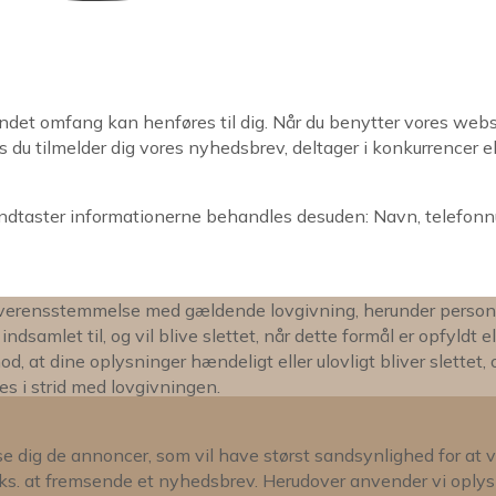
er andet omfang kan henføres til dig. Når du benytter vores w
is du tilmelder dig vores nyhedsbrev, deltager i konkurrencer el
v indtaster informationerne behandles desuden: Navn, telefonn
 i overensstemmelse med gældende lovgivning, herunder perso
indsamlet til, og vil blive slettet, når dette formål er opfyldt e
, at dine oplysninger hændeligt eller ulovligt bliver slettet, of
s i strid med lovgivningen.
se dig de annoncer, som vil have størst sandsynlighed for at væ
eks. at fremsende et nyhedsbrev. Herudover anvender vi oplysn