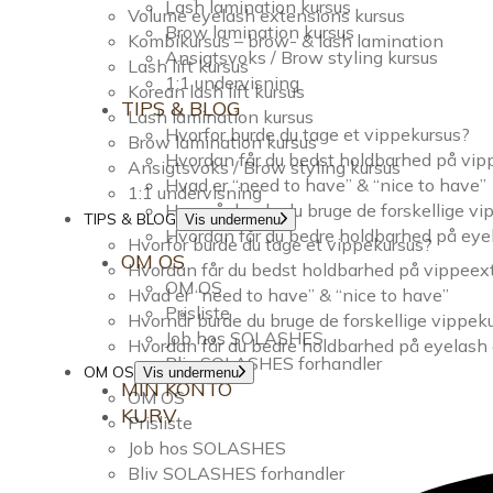
Lash lamination kursus
Volume eyelash extensions kursus
Brow lamination kursus
Kombikursus – brow- & lash lamination
Ansigtsvoks / Brow styling kursus
Lash lift kursus
1:1 undervisning
Korean lash lift kursus
TIPS & BLOG
Lash lamination kursus
Hvorfor burde du tage et vippekursus?
Brow lamination kursus
Hvordan får du bedst holdbarhed på vi
Ansigtsvoks / Brow styling kursus
Hvad er “need to have” & “nice to have”
1:1 undervisning
Hvornår burde du bruge de forskellige v
TIPS & BLOG
Vis undermenu
Hvordan får du bedre holdbarhed på eye
Hvorfor burde du tage et vippekursus?
OM OS
Hvordan får du bedst holdbarhed på vippee
OM OS
Hvad er “need to have” & “nice to have”
Prisliste
Hvornår burde du bruge de forskellige vippek
Job hos SOLASHES
Hvordan får du bedre holdbarhed på eyelash
Bliv SOLASHES forhandler
OM OS
Vis undermenu
MIN KONTO
OM OS
KURV
Prisliste
Job hos SOLASHES
Bliv SOLASHES forhandler