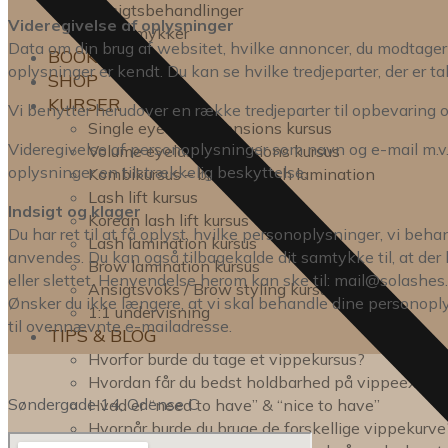
Ansigtsbehandlinger
Videregivelse af oplysninger
Tandsmykker
Data om din brug af websitet, hvilke annoncer, du modtager o
BOOK TID
oplysninger er kendt. Du kan se hvilke tredjeparter, der er 
SHOP
KURSER
Vi benytter herudover en række tredjeparter til opbevaring
Single eyelash extensions kursus
Videregivelse af personoplysninger som navn og e-mail m.v. v
Volume eyelash extensions kursus
oplysninger en tilstrækkelig beskyttelse.
Kombikursus – brow- & lash lamination
Lash lift kursus
Indsigt og klager
Korean lash lift kursus
Du har ret til at få oplyst, hvilke personoplysninger, vi beha
Lash lamination kursus
anvendes. Du kan også tilbagekalde dit samtykke til, at der b
Brow lamination kursus
eller slettet. Henvendelse herom kan ske til:
mail@solashes
Ansigtsvoks / Brow styling kursus
Ønsker du ikke længere, at vi skal behandle dine personop
1:1 undervisning
til ovennævnte e-mailadresse.
TIPS & BLOG
Hvorfor burde du tage et vippekursus?
Hvordan får du bedst holdbarhed på vippeexten
Søndergade 14, Odense C
Hvad er “need to have” & “nice to have”
Hvornår burde du bruge de forskellige vippekurve