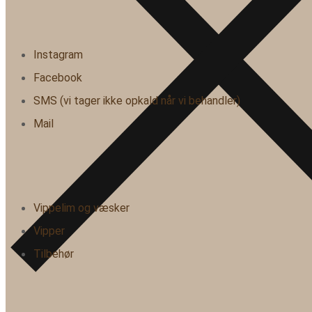
Instagram
Facebook
SMS (vi tager ikke opkald når vi behandler)
Mail
Vippelim og væsker
Vipper
Tilbehør