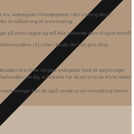
m.v. videregives til tredjeparter i det omfang disse
des til målretning af annoncering.
nger på vores vegne og må ikke anvende dem til egne formål.
tabehandlere i EU eller i lande, der kan give dine
 desuden til enhver tid gøre indsigelse mod, at oplysninger
handles om dig, er forkerte har du ret til at de bliver rettet
ersonoplysninger, kan du også sende os en anmodning herom