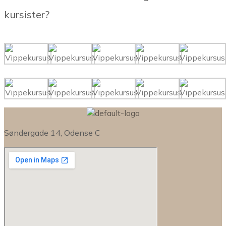
kursister?
Søndergade 14, Odense C