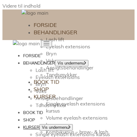
Videre til indhold
FORSIDE
BEHANDLINGER
Lash lift
Eyelash extensions
Bryn
FORSIDE
Voks
BEHANDLINGER
Vis undermenu
Ansigtsbehandlinger
Lash lift
Tandsmykker
Eyelash extensions
BOOK TID
Bryn
SHOP
Voks
KURSER
Ansigtsbehandlinger
Single eyelash extensions
Tandsmykker
kursus
BOOK TID
Volume eyelash extensions
SHOP
kursus
KURSER
Vis undermenu
Kombikursus – brow- & lash
Single eyelash extensions kursus