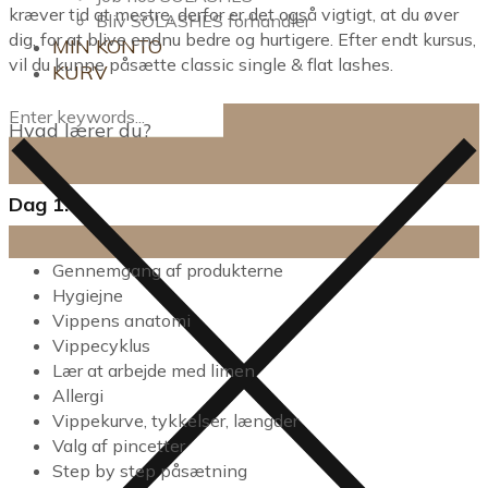
kræver tid at mestre, derfor er det også vigtigt, at du øver
Bliv SOLASHES forhandler
dig, for at blive endnu bedre og hurtigere. Efter endt kursus,
MIN KONTO
vil du kunne påsætte classic single & flat lashes.
KURV
Hvad lærer du?
Dag 1:
Gennemgang af produkterne
Hygiejne
Vippens anatomi
Vippecyklus
Lær at arbejde med limen
Allergi
Vippekurve, tykkelser, længder
Valg af pincetter
Step by step påsætning