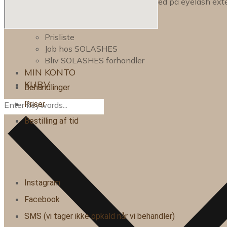
Hvordan får du bedre holdbarhed på eyelash ext
OM OS
OM OS
Prisliste
Job hos SOLASHES
Bliv SOLASHES forhandler
MIN KONTO
KURV
Behandlinger
Priser
Bestilling af tid
Instagram
Facebook
SMS (vi tager ikke opkald når vi behandler)