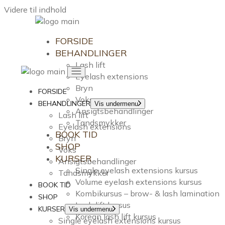
Videre til indhold
FORSIDE
BEHANDLINGER
Lash lift
Eyelash extensions
Bryn
FORSIDE
Voks
BEHANDLINGER
Vis undermenu
Ansigtsbehandlinger
Lash lift
Tandsmykker
Eyelash extensions
BOOK TID
Bryn
SHOP
Voks
KURSER
Ansigtsbehandlinger
Single eyelash extensions kursus
Tandsmykker
Volume eyelash extensions kursus
BOOK TID
Kombikursus – brow- & lash lamination
SHOP
Lash lift kursus
KURSER
Vis undermenu
Korean lash lift kursus
Single eyelash extensions kursus