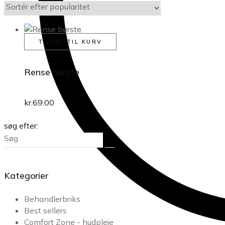
TILFØJ TIL KURV
Rense børste
kr.
69.00
søg efter:
Kategorier
Behandlerbriks
Best sellers
Comfort Zone - hudpleje