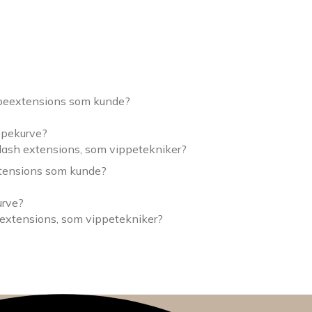
ppeextensions som kunde?
ippekurve?
lash extensions, som vippetekniker?
xtensions som kunde?
urve?
 extensions, som vippetekniker?