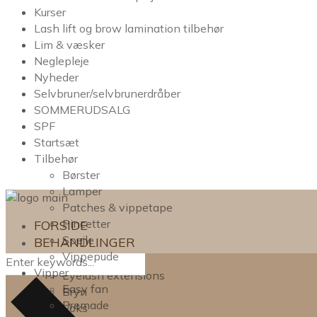
Kurser
Lash lift og brow lamination tilbehør
Lim & væsker
Neglepleje
Nyheder
Selvbruner/selvbrunerdråber
SOMMERUDSALG
SPF
Startsæt
Tilbehør
Børster
Lamper
Patches & vippetape
Pincetter
FORSIDE
Spejle
BEHANDLINGER
Vippepude
Lash lift
Vipper
Eyelash extensions
Easy fan
Bryn
Premade
Voks