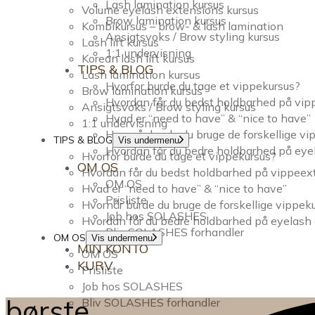
Lash lamination kursus
Volume eyelash extensions kursus
Brow lamination kursus
Kombikursus – brow- & lash lamination
Ansigtsvoks / Brow styling kursus
Lash lift kursus
1:1 undervisning
Korean lash lift kursus
TIPS & BLOG
Lash lamination kursus
Hvorfor burde du tage et vippekursus?
Brow lamination kursus
Hvordan får du bedst holdbarhed på vi
Ansigtsvoks / Brow styling kursus
Hvad er “need to have” & “nice to have”
1:1 undervisning
Hvornår burde du bruge de forskellige v
TIPS & BLOG
Vis undermenu
Hvordan får du bedre holdbarhed på eye
Hvorfor burde du tage et vippekursus?
OM OS
Hvordan får du bedst holdbarhed på vippee
OM OS
Hvad er “need to have” & “nice to have”
Prisliste
Hvornår burde du bruge de forskellige vippek
Job hos SOLASHES
Hvordan får du bedre holdbarhed på eyelash
Bliv SOLASHES forhandler
OM OS
Vis undermenu
MIN KONTO
OM OS
KURV
Prisliste
Job hos SOLASHES
børste
Bliv SOLASHES forhandler