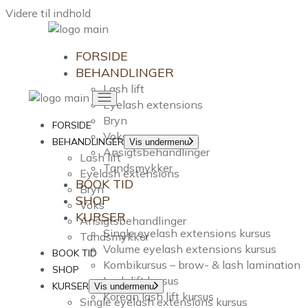
Videre til indhold
FORSIDE
BEHANDLINGER
Lash lift
Eyelash extensions
Bryn
FORSIDE
Voks
BEHANDLINGER
Vis undermenu
Ansigtsbehandlinger
Lash lift
Tandsmykker
Eyelash extensions
BOOK TID
Bryn
SHOP
Voks
KURSER
Ansigtsbehandlinger
Single eyelash extensions kursus
Tandsmykker
Volume eyelash extensions kursus
BOOK TID
Kombikursus – brow- & lash lamination
SHOP
Lash lift kursus
KURSER
Vis undermenu
Korean lash lift kursus
Single eyelash extensions kursus