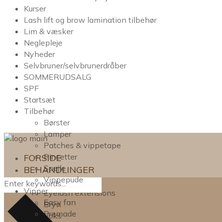
Kurser
Lash lift og brow lamination tilbehør
Lim & væsker
Neglepleje
Nyheder
Selvbruner/selvbrunerdråber
SOMMERUDSALG
SPF
Startsæt
Tilbehør
Børster
Lamper
Patches & vippetape
Pincetter
FORSIDE
Spejle
BEHANDLINGER
Vippepude
Lash lift
Vipper
Eyelash extensions
Easy fan
Bryn
Premade
Voks