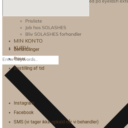
Hvordan får du bedre holdbarhed på eyelash ext
OM OS
OM OS
Prisliste
Job hos SOLASHES
Bliv SOLASHES forhandler
MIN KONTO
KURV
Behandlinger
Priser
Bestilling af tid
Instagram
Facebook
SMS (vi tager ikke opkald når vi behandler)