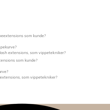
ppeextensions som kunde?
ippekurve?
lash extensions, som vippetekniker?
xtensions som kunde?
urve?
 extensions, som vippetekniker?