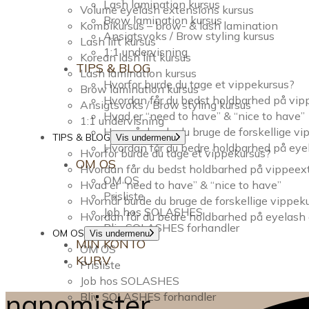
Lash lamination kursus
Volume eyelash extensions kursus
Brow lamination kursus
Kombikursus – brow- & lash lamination
Ansigtsvoks / Brow styling kursus
Lash lift kursus
1:1 undervisning
Korean lash lift kursus
TIPS & BLOG
Lash lamination kursus
Hvorfor burde du tage et vippekursus?
Brow lamination kursus
Hvordan får du bedst holdbarhed på vi
Ansigtsvoks / Brow styling kursus
Hvad er “need to have” & “nice to have”
1:1 undervisning
Hvornår burde du bruge de forskellige v
TIPS & BLOG
Vis undermenu
Hvordan får du bedre holdbarhed på eye
Hvorfor burde du tage et vippekursus?
OM OS
Hvordan får du bedst holdbarhed på vippee
OM OS
Hvad er “need to have” & “nice to have”
Prisliste
Hvornår burde du bruge de forskellige vippek
Job hos SOLASHES
Hvordan får du bedre holdbarhed på eyelash
Bliv SOLASHES forhandler
OM OS
Vis undermenu
MIN KONTO
OM OS
KURV
Prisliste
Job hos SOLASHES
nanomister
Bliv SOLASHES forhandler