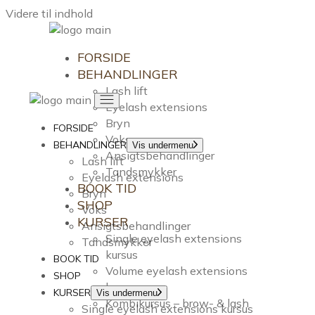
Videre til indhold
FORSIDE
BEHANDLINGER
Lash lift
Eyelash extensions
Bryn
FORSIDE
Voks
BEHANDLINGER
Vis undermenu
Ansigtsbehandlinger
Lash lift
Tandsmykker
Eyelash extensions
BOOK TID
Bryn
SHOP
Voks
KURSER
Ansigtsbehandlinger
Single eyelash extensions
Tandsmykker
kursus
BOOK TID
Volume eyelash extensions
SHOP
kursus
KURSER
Vis undermenu
Kombikursus – brow- & lash
Single eyelash extensions kursus