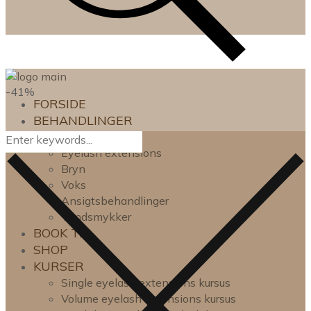
-41%
FORSIDE
BEHANDLINGER
Lash lift
Eyelash extensions
Bryn
Voks
Ansigtsbehandlinger
Tandsmykker
BOOK TID
SHOP
KURSER
Single eyelash extensions kursus
Volume eyelash extensions kursus