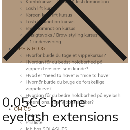
Kombikursus – brow- & lash lamination
Lash lift kursus
Korean lash lift kursus
Lash lamination kursus
Brow lamination kursus
Ansigtsvoks / Brow styling kursus
1:1 undervisning
TIPS & BLOG
Hvorfor burde du tage et vippekursus?
Hvordan får du bedst holdbarhed på
vippeextensions som kunde?
Hvad er “need to have” & “nice to have”
Hvornår burde du bruge de forskellige
vippekurve?
Hvordan får du bedre holdbarhed på eyelash
0.05CC brune
extensions, som vippetekniker?
OM OS
eyelash extensions
OM OS
Prisliste
Job hos SOLASHES