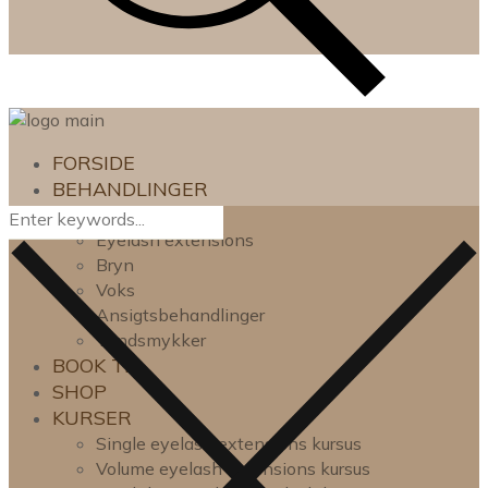
FORSIDE
BEHANDLINGER
Lash lift
Eyelash extensions
Bryn
Voks
Ansigtsbehandlinger
Tandsmykker
BOOK TID
SHOP
KURSER
Single eyelash extensions kursus
Volume eyelash extensions kursus