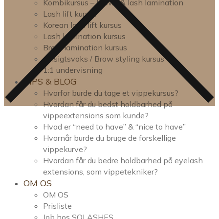
Kombikursus – brow- & lash lamination
Lash lift kursus
Korean lash lift kursus
Lash lamination kursus
Brow lamination kursus
Ansigtsvoks / Brow styling kursus
1:1 undervisning
TIPS & BLOG
Hvorfor burde du tage et vippekursus?
Hvordan får du bedst holdbarhed på
vippeextensions som kunde?
Hvad er “need to have” & “nice to have”
Hvornår burde du bruge de forskellige
vippekurve?
Hvordan får du bedre holdbarhed på eyelash
extensions, som vippetekniker?
OM OS
OM OS
Prisliste
Job hos SOLASHES