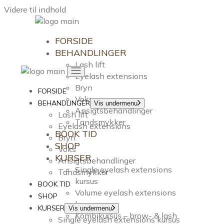
Videre til indhold
FORSIDE
BEHANDLINGER
Lash lift
Eyelash extensions
Bryn
FORSIDE
Voks
BEHANDLINGER
Vis undermenu
Ansigtsbehandlinger
Lash lift
Tandsmykker
Eyelash extensions
BOOK TID
Bryn
SHOP
Voks
KURSER
Ansigtsbehandlinger
Single eyelash extensions
Tandsmykker
kursus
BOOK TID
Volume eyelash extensions
SHOP
kursus
KURSER
Vis undermenu
Kombikursus – brow- & lash
Single eyelash extensions kursus