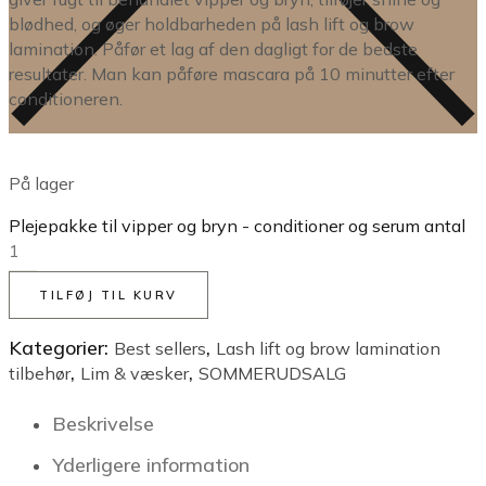
blødhed, og øger holdbarheden på lash lift og brow
lamination. Påfør et lag af den dagligt for de bedste
resultater. Man kan påføre mascara på 10 minutter efter
conditioneren.
På lager
Plejepakke til vipper og bryn - conditioner og serum antal
TILFØJ TIL KURV
Kategorier:
,
Best sellers
Lash lift og brow lamination
,
,
tilbehør
Lim & væsker
SOMMERUDSALG
Beskrivelse
Yderligere information