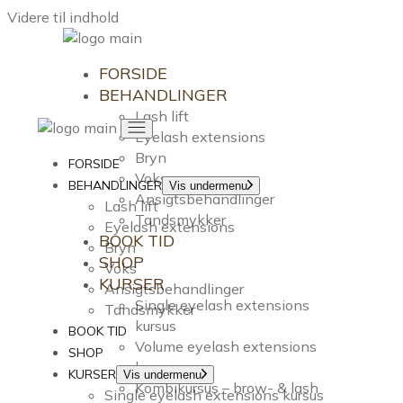
Videre til indhold
FORSIDE
BEHANDLINGER
Lash lift
Eyelash extensions
Bryn
FORSIDE
Voks
BEHANDLINGER
Vis undermenu
Ansigtsbehandlinger
Lash lift
Tandsmykker
Eyelash extensions
BOOK TID
Bryn
SHOP
Voks
KURSER
Ansigtsbehandlinger
Single eyelash extensions
Tandsmykker
kursus
BOOK TID
Volume eyelash extensions
SHOP
kursus
KURSER
Vis undermenu
Kombikursus – brow- & lash
Single eyelash extensions kursus