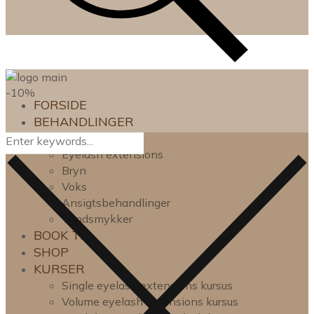
-10%
FORSIDE
BEHANDLINGER
Lash lift
Eyelash extensions
Bryn
Voks
Ansigtsbehandlinger
Tandsmykker
BOOK TID
SHOP
KURSER
Single eyelash extensions kursus
Volume eyelash extensions kursus