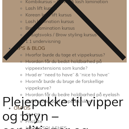
Kombikursus – brow- & lash lamination
Lash lift kursus
Korean lash lift kursus
Lash lamination kursus
Brow lamination kursus
Ansigtsvoks / Brow styling kursus
1:1 undervisning
TIPS & BLOG
Hvorfor burde du tage et vippekursus?
Hvordan får du bedst holdbarhed på
vippeextensions som kunde?
Hvad er “need to have” & “nice to have”
Hvornår burde du bruge de forskellige
vippekurve?
Hvordan får du bedre holdbarhed på eyelash
Plejepakke til vipper
extensions, som vippetekniker?
OM OS
og bryn –
OM OS
Prisliste
Job hos SOLASHES