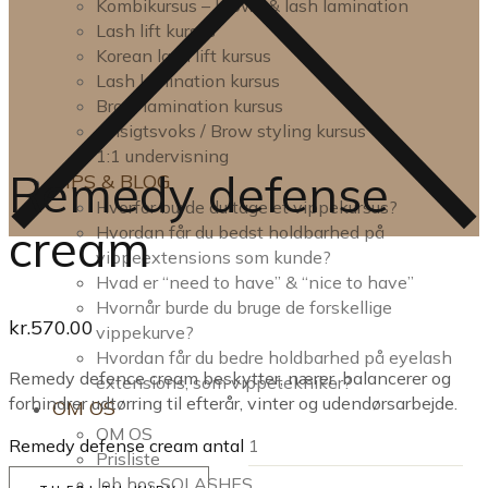
Kombikursus – brow- & lash lamination
Lash lift kursus
Korean lash lift kursus
Lash lamination kursus
Brow lamination kursus
Ansigtsvoks / Brow styling kursus
1:1 undervisning
Remedy defense
TIPS & BLOG
Hvorfor burde du tage et vippekursus?
cream
Hvordan får du bedst holdbarhed på
vippeextensions som kunde?
Hvad er “need to have” & “nice to have”
Hvornår burde du bruge de forskellige
kr.
570.00
vippekurve?
Hvordan får du bedre holdbarhed på eyelash
Remedy defence cream beskytter, nærer, balancerer og
extensions, som vippetekniker?
forhindrer udtørring til efterår, vinter og udendørsarbejde.
OM OS
OM OS
Remedy defense cream antal
Prisliste
Job hos SOLASHES