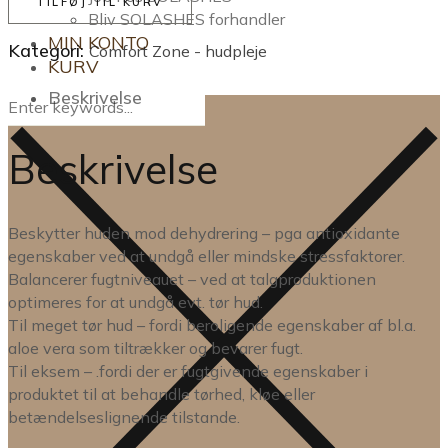
TILFØJ TIL KURV
Bliv SOLASHES forhandler
MIN KONTO
Kategori:
Comfort Zone - hudpleje
KURV
Beskrivelse
Beskrivelse
Beskytter huden mod dehydrering – pga antioxidante
egenskaber ved at undgå eller mindske stressfaktorer.
Balancerer fugtniveauet – ved at talgproduktionen
optimeres for at undgå evt. tør hud.
Til meget tør hud – fordi beroligende egenskaber af bl.a.
aloe vera som tiltrækker og bevarer fugt.
Til eksem – .fordi der er fugtgivende egenskaber i
produktet til at behandle tørhed, kløe eller
betændelseslignende tilstande.