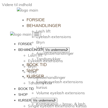
Videre til indhold
FORSIDE
BEHANDLINGER
Lash lift
Eyelash extensions
Bryn
FORSIDE
Voks
BEHANDLINGER
Vis undermenu
Ansigtsbehandlinger
Lash lift
Tandsmykker
Eyelash extensions
BOOK TID
Bryn
SHOP
Voks
KURSER
Ansigtsbehandlinger
Single eyelash extensions
Tandsmykker
kursus
BOOK TID
Volume eyelash extensions
SHOP
kursus
KURSER
Vis undermenu
Kombikursus – brow- & lash
Single eyelash extensions kursus