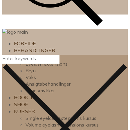
FORSIDE
BEHANDLINGER
Lash lift
Eyelash extensions
Bryn
Voks
Ansigtsbehandlinger
Tandsmykker
BOOK TID
SHOP
KURSER
Single eyelash extensions kursus
Volume eyelash extensions kursus