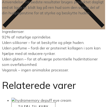
Anvendelse: for bedste resultater bruges produktet dagligt
ved at ligge et blidt lag på ren hud som den sidste del af
din hudplejerutine for at styrke og beskytte huden.
Ingredienser:
92% af naturlige oprindelse.
Uden silikoner – for at beskytte og pleje huden.
Uden parfume – fordi der er proteinet kollagen i som kan
hjælpe med at reducere rynker.
Uden gluten – for at afværge potentielle hudirritationer
som overfølsomhed.
Vegansk – ingen animalske processer.
Relaterede varer
TILFØJ TIL KURV