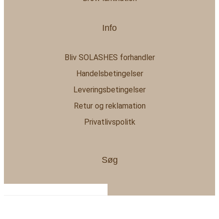
Info
Bliv SOLASHES forhandler
Handelsbetingelser
Leveringsbetingelser
Retur og reklamation
Privatlivspolitk
Søg