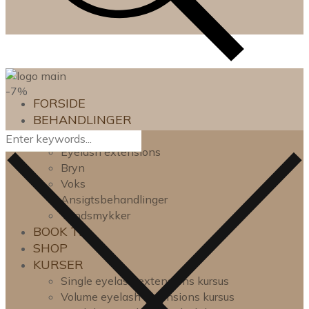
-7%
FORSIDE
BEHANDLINGER
Lash lift
Eyelash extensions
Bryn
Voks
Ansigtsbehandlinger
Tandsmykker
BOOK TID
SHOP
KURSER
Single eyelash extensions kursus
Volume eyelash extensions kursus