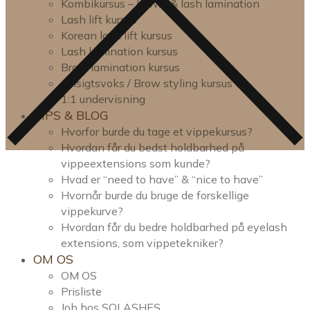
Kombikursus – brow- & lash lamination
Lash lift kursus
Korean lash lift kursus
Lash lamination kursus
Brow lamination kursus
Ansigtsvoks / Brow styling kursus
1:1 undervisning
TIPS & BLOG
Hvorfor burde du tage et vippekursus?
Hvordan får du bedst holdbarhed på
vippeextensions som kunde?
Hvad er “need to have” & “nice to have”
Hvornår burde du bruge de forskellige
vippekurve?
Hvordan får du bedre holdbarhed på eyelash
extensions, som vippetekniker?
OM OS
OM OS
Prisliste
Job hos SOLASHES