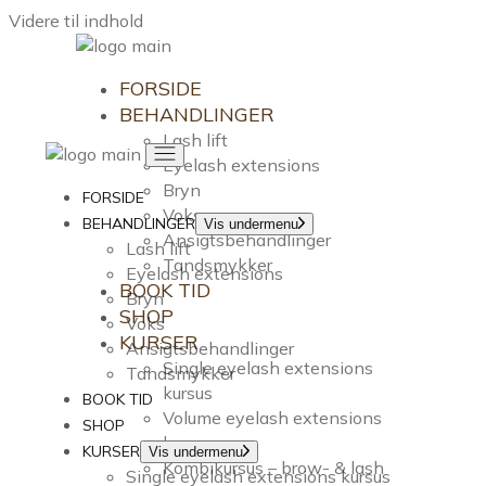
Videre til indhold
FORSIDE
BEHANDLINGER
Lash lift
Eyelash extensions
Bryn
FORSIDE
Voks
BEHANDLINGER
Vis undermenu
Ansigtsbehandlinger
Lash lift
Tandsmykker
Eyelash extensions
BOOK TID
Bryn
SHOP
Voks
KURSER
Ansigtsbehandlinger
Single eyelash extensions
Tandsmykker
kursus
BOOK TID
Volume eyelash extensions
SHOP
kursus
KURSER
Vis undermenu
Kombikursus – brow- & lash
Single eyelash extensions kursus