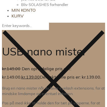
Bliv SOLASHES forhandler
MIN KONTO
KURV
USB nano mister
kr.
149.00
Den oprindelige pris var:
kr.149.00.
kr.
139.00
Den aktuelle pris er: kr.139.00.
Brug en nano mister når du laver eyelash extensions, for at
mindske limdampe og eventuel irritation.
Pas på med ikke at holde den for tæt på vipperne, for at