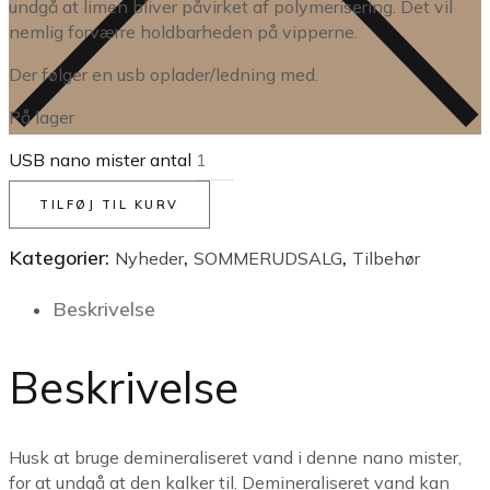
undgå at limen bliver påvirket af polymerisering. Det vil
nemlig forværre holdbarheden på vipperne.
Der følger en usb oplader/ledning med.
På lager
USB nano mister antal
TILFØJ TIL KURV
Kategorier:
,
,
Nyheder
SOMMERUDSALG
Tilbehør
Beskrivelse
Beskrivelse
Husk at bruge demineraliseret vand i denne nano mister,
for at undgå at den kalker til. Demineraliseret vand kan