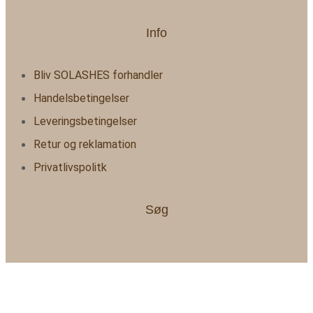
Info
Bliv SOLASHES forhandler
Handelsbetingelser
Leveringsbetingelser
Retur og reklamation
Privatlivspolitk
Søg