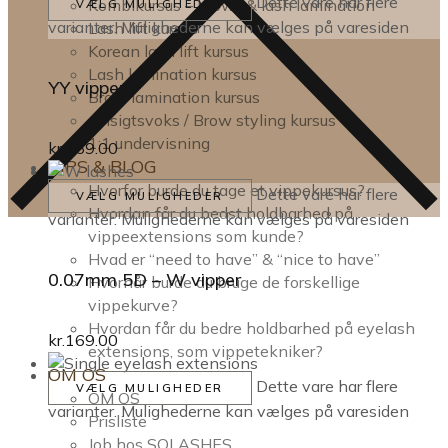
Dette vare har flere
Kombikursus – brow- & lash lamination
VÆLG MULIGHEDER
varianter. Mulighederne kan vælges på varesiden
Lash lift kursus
Korean lash lift kursus
Lash lamination kursus
YY vipper
Brow lamination kursus
Ansigtsvoks / Brow styling kursus
1:1 undervisning
kr.
169.00
TIPS & BLOG
Hvorfor burde du tage et vippekursus?
Dette vare har flere
VÆLG MULIGHEDER
Hvordan får du bedst holdbarhed på
varianter. Mulighederne kan vælges på varesiden
vippeextensions som kunde?
Hvad er “need to have” & “nice to have”
0.07mm 5D – W vipper
Hvornår burde du bruge de forskellige
vippekurve?
Hvordan får du bedre holdbarhed på eyelash
kr.
169.00
extensions, som vippetekniker?
OM OS
Dette vare har flere
VÆLG MULIGHEDER
OM OS
varianter. Mulighederne kan vælges på varesiden
Prisliste
Job hos SOLASHES