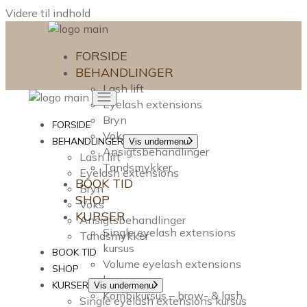
Videre til indhold
FORSIDE
BEHANDLINGER
Lash lift
Eyelash extensions
Bryn
FORSIDE
Voks
BEHANDLINGER
Vis undermenu
Ansigtsbehandlinger
Lash lift
Tandsmykker
Eyelash extensions
BOOK TID
Bryn
SHOP
Voks
KURSER
Ansigtsbehandlinger
Single eyelash extensions
Tandsmykker
kursus
BOOK TID
Volume eyelash extensions
SHOP
kursus
KURSER
Vis undermenu
Kombikursus – brow- & lash
Single eyelash extensions kursus