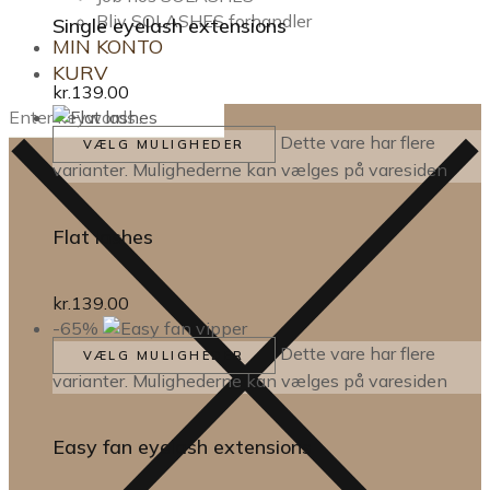
Bliv SOLASHES forhandler
Single eyelash extensions
MIN KONTO
KURV
kr.
139.00
Dette vare har flere
VÆLG MULIGHEDER
varianter. Mulighederne kan vælges på varesiden
Flat lashes
kr.
139.00
-65%
Dette vare har flere
VÆLG MULIGHEDER
varianter. Mulighederne kan vælges på varesiden
Easy fan eyelash extensions