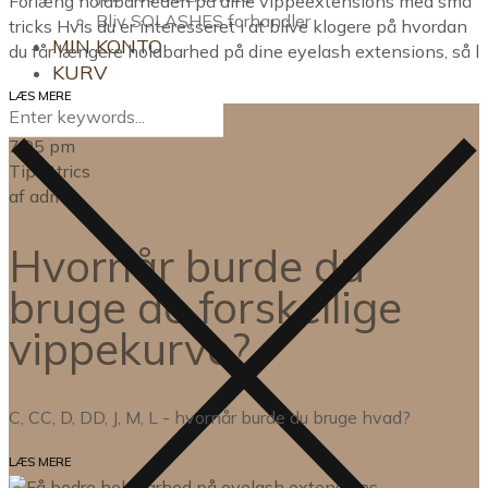
Forlæng holdbarheden på dine vippeextensions med små
Bliv SOLASHES forhandler
tricks Hvis du er interesseret i at blive klogere på hvordan
MIN KONTO
du får længere holdbarhed på dine eyelash extensions, så l
KURV
LÆS MERE
7:05 pm
Tips&trics
af
admin
Hvornår burde du
bruge de forskellige
vippekurve?
C, CC, D, DD, J, M, L - hvornår burde du bruge hvad?
LÆS MERE