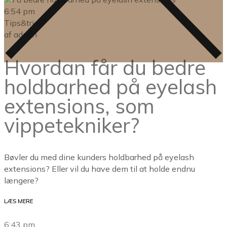
6:54 pm
Tips&trics
af
admin
Hvordan får du bedre
holdbarhed på eyelash
extensions, som
vippetekniker?
Bøvler du med dine kunders holdbarhed på eyelash
extensions? Eller vil du have dem til at holde endnu
længere?
LÆS MERE
6:43 pm