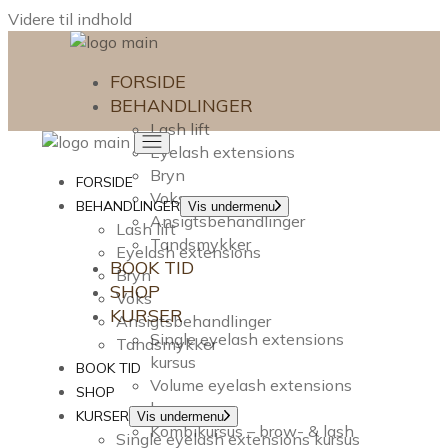
Videre til indhold
FORSIDE
BEHANDLINGER
Lash lift
Eyelash extensions
Bryn
FORSIDE
Voks
BEHANDLINGER
Vis undermenu
Ansigtsbehandlinger
Lash lift
Tandsmykker
Eyelash extensions
BOOK TID
Bryn
SHOP
Voks
KURSER
Ansigtsbehandlinger
Single eyelash extensions
Tandsmykker
kursus
BOOK TID
Volume eyelash extensions
SHOP
kursus
KURSER
Vis undermenu
Kombikursus – brow- & lash
Single eyelash extensions kursus