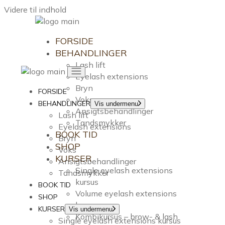
Videre til indhold
FORSIDE
BEHANDLINGER
Lash lift
Eyelash extensions
Bryn
FORSIDE
Voks
BEHANDLINGER
Vis undermenu
Ansigtsbehandlinger
Lash lift
Tandsmykker
Eyelash extensions
BOOK TID
Bryn
SHOP
Voks
KURSER
Ansigtsbehandlinger
Single eyelash extensions
Tandsmykker
kursus
BOOK TID
Volume eyelash extensions
SHOP
kursus
KURSER
Vis undermenu
Kombikursus – brow- & lash
Single eyelash extensions kursus