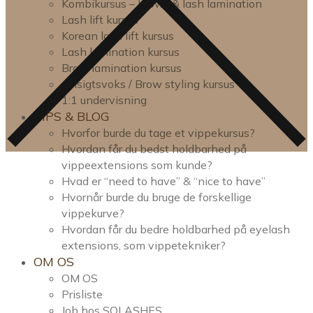
Kombikursus – brow- & lash lamination
Lash lift kursus
Korean lash lift kursus
Lash lamination kursus
Brow lamination kursus
Ansigtsvoks / Brow styling kursus
1:1 undervisning
TIPS & BLOG
Hvorfor burde du tage et vippekursus?
Hvordan får du bedst holdbarhed på
vippeextensions som kunde?
Hvad er “need to have” & “nice to have”
Hvornår burde du bruge de forskellige
vippekurve?
Hvordan får du bedre holdbarhed på eyelash
extensions, som vippetekniker?
OM OS
OM OS
Prisliste
Job hos SOLASHES