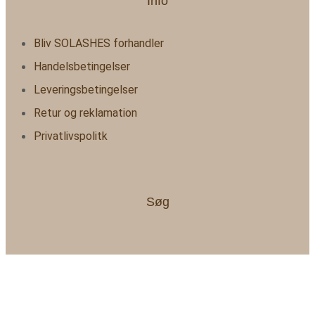
Info
Bliv SOLASHES forhandler
Handelsbetingelser
Leveringsbetingelser
Retur og reklamation
Privatlivspolitk
Søg