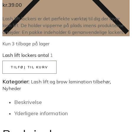
kr.
39.00
Lash lift lockers er det perfekte værktøj til dig der laver
lash lift. De holder vipperne på plads imens produkterne
arbejder. En pakke indeholder 6 genanvendelige lockers.
Kun 3 tilbage på lager
Lash lift lockers antal
TILFØJ TIL KURV
Kategorier:
,
Lash lift og brow lamination tilbehør
Nyheder
Beskrivelse
Yderligere information