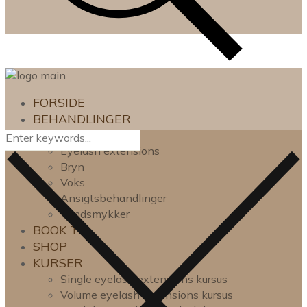
FORSIDE
BEHANDLINGER
Lash lift
Eyelash extensions
Bryn
Voks
Ansigtsbehandlinger
Tandsmykker
BOOK TID
SHOP
KURSER
Single eyelash extensions kursus
Volume eyelash extensions kursus