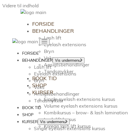
Videre til indhold
FORSIDE
BEHANDLINGER
Lash lift
Eyelash extensions
Bryn
FORSIDE
Voks
BEHANDLINGER
Vis undermenu
Ansigtsbehandlinger
Lash lift
Tandsmykker
Eyelash extensions
BOOK TID
Bryn
SHOP
Voks
KURSER
Ansigtsbehandlinger
Single eyelash extensions kursus
Tandsmykker
Volume eyelash extensions kursus
BOOK TID
Kombikursus – brow- & lash lamination
SHOP
Lash lift kursus
KURSER
Vis undermenu
Korean lash lift kursus
Single eyelash extensions kursus