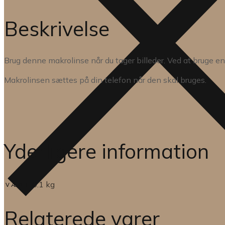
Beskrivelse
Brug denne makrolinse når du tager billeder. Ved at bruge e
Makrolinsen sættes på din telefon når den skal bruges.
Yderligere information
0.1 kg
VÆGT
Relaterede varer