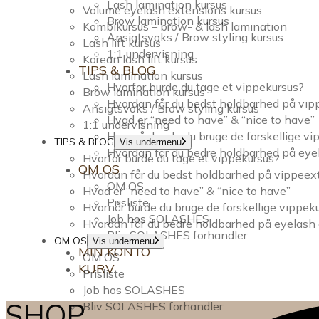
Lash lamination kursus
Volume eyelash extensions kursus
Brow lamination kursus
Kombikursus – brow- & lash lamination
Ansigtsvoks / Brow styling kursus
Lash lift kursus
1:1 undervisning
Korean lash lift kursus
TIPS & BLOG
Lash lamination kursus
Hvorfor burde du tage et vippekursus?
Brow lamination kursus
Hvordan får du bedst holdbarhed på vi
Ansigtsvoks / Brow styling kursus
Hvad er “need to have” & “nice to have”
1:1 undervisning
Hvornår burde du bruge de forskellige v
TIPS & BLOG
Vis undermenu
Hvordan får du bedre holdbarhed på eye
Hvorfor burde du tage et vippekursus?
OM OS
Hvordan får du bedst holdbarhed på vippee
OM OS
Hvad er “need to have” & “nice to have”
Prisliste
Hvornår burde du bruge de forskellige vippek
Job hos SOLASHES
Hvordan får du bedre holdbarhed på eyelash
Bliv SOLASHES forhandler
OM OS
Vis undermenu
MIN KONTO
OM OS
KURV
Prisliste
Job hos SOLASHES
SHOP
Bliv SOLASHES forhandler