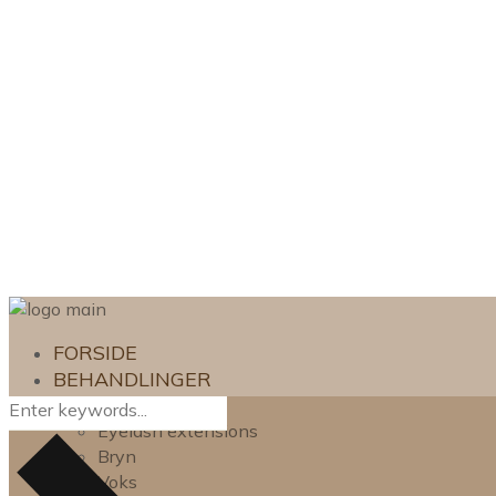
FORSIDE
BEHANDLINGER
Lash lift
Eyelash extensions
Bryn
Voks