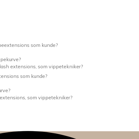
ppeextensions som kunde?
ippekurve?
lash extensions, som vippetekniker?
xtensions som kunde?
urve?
 extensions, som vippetekniker?