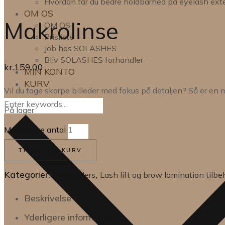
Hvordan får du bedre holdbarhed på eyelash ext
OM OS
Makrolinse
OM OS
Prisliste
Job hos SOLASHES
Bliv SOLASHES forhandler
kr.
159.00
MIN KONTO
KURV
Vil du tage skarpe billeder med fokus på detaljen? Så er en m
På lager
Makrolinse antal
TILFØJ TIL KURV
Kategorier:
,
Best sellers
Lash lift og brow lamination tilbe
Beskrivelse
Yderligere information