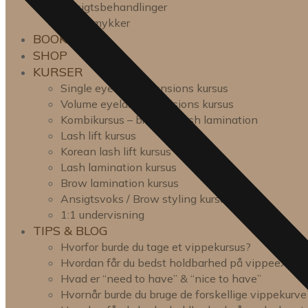
Ansigtsbehandlinger
Tandsmykker
BOOK TID
SHOP
KURSER
Single eyelash extensions kursus
Volume eyelash extensions kursus
Kombikursus – brow- & lash lamination
Lash lift kursus
Korean lash lift kursus
Lash lamination kursus
Brow lamination kursus
Ansigtsvoks / Brow styling kursus
1:1 undervisning
TIPS & BLOG
Hvorfor burde du tage et vippekursus?
Hvordan får du bedst holdbarhed på vippeexten
Hvad er “need to have” & “nice to have”
Hvornår burde du bruge de forskellige vippekurve