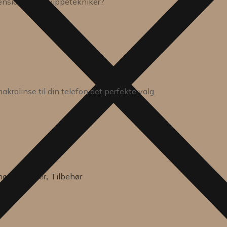
ensions, som vippetekniker?
akrolinse til din telefon det perfekte valg.
,
,
hør
Nyheder
Tilbehør