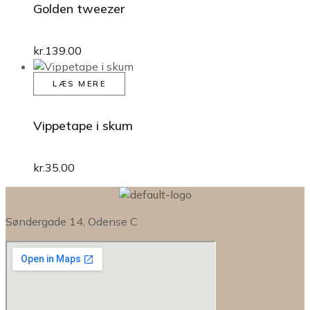
Golden tweezer
flere
varianter.
Mulighederne
kr.
139.00
kan
vælges
LÆS MERE
på
varesiden
Vippetape i skum
kr.
35.00
Søndergade 14, Odense C