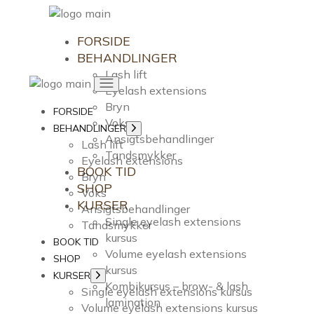
Videre
til
FORSIDE
indhold
BEHANDLINGER
Lash lift
Eyelash extensions
Bryn
FORSIDE
Voks
BEHANDLINGER
Vis
Ansigtsbehandlinger
undermenu
Lash lift
Tandsmykker
Eyelash extensions
BOOK TID
Bryn
SHOP
Voks
KURSER
Ansigtsbehandlinger
Single eyelash extensions
Tandsmykker
kursus
BOOK TID
Volume eyelash extensions
SHOP
kursus
KURSER
Vis
Kombikursus – brow- & lash
undermenu
Single eyelash extensions kursus
lamination
Volume eyelash extensions kursus