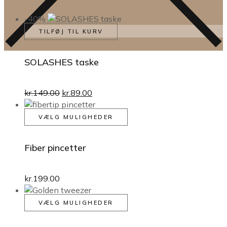
-40%
TILFØJ TIL KURV
SOLASHES taske
Den
Den
kr.
149.00
kr.
89.00
oprindelige
aktuelle
pris
pris
Dette
VÆLG MULIGHEDER
var:
er:
vare
kr.149.00.
kr.89.00.
har
Fiber pincetter
flere
varianter.
Mulighederne
kr.
199.00
kan
vælges
Dette
VÆLG MULIGHEDER
på
vare
varesiden
har