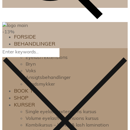
-13%
FORSIDE
BEHANDLINGER
Lash lift
Eyelash extensions
Bryn
Voks
Ansigtsbehandlinger
Tandsmykker
BOOK TID
SHOP
KURSER
Single eyelash extensions kursus
Volume eyelash extensions kursus
Kombikursus – brow- & lash lamination