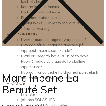
Lash lift kursus
Korean lash lift kursus
Lash lamination kursus
Brow lamination kursus
Ansigtsvoks / Brow styling kursus
1:1 undervisning
TIPS & BLOG
Hvorfor burde du tage et vippekursus?
Hvordan får du bedst holdbarhed på
vippeextensions som kunde?
Hvad er “need to have” & “nice to have”
Hvornår burde du bruge de forskellige
vippekurve?
Hvordan får du bedre holdbarhed på eyelash
Marc Inbane La
extensions, som vippetekniker?
OM OS
Beauté Set
OM OS
Prisliste
Job hos SOLASHES
Bliv SOLASHES forhandler