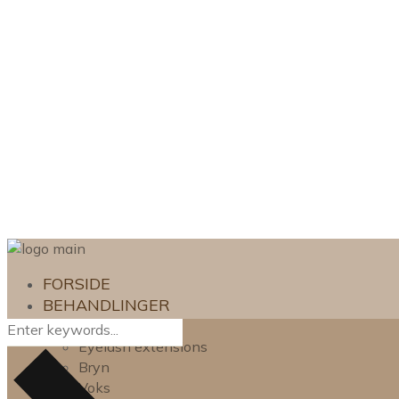
FORSIDE
BEHANDLINGER
Lash lift
Eyelash extensions
Bryn
Voks