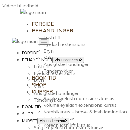
Videre til indhold
FORSIDE
BEHANDLINGER
Lash lift
Eyelash extensions
Bryn
FORSIDE
Voks
BEHANDLINGER
Vis undermenu
Ansigtsbehandlinger
Lash lift
Tandsmykker
Eyelash extensions
BOOK TID
Bryn
SHOP
Voks
KURSER
Ansigtsbehandlinger
Single eyelash extensions kursus
Tandsmykker
Volume eyelash extensions kursus
BOOK TID
Kombikursus – brow- & lash lamination
SHOP
Lash lift kursus
KURSER
Vis undermenu
Korean lash lift kursus
Single eyelash extensions kursus