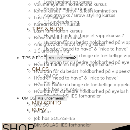
Lash lamination kursus
Volume eyelash extensions kursus
Brow lamination kursus
Kombikursus – brow- & lash lamination
Ansigtsvoks / Brow styling kursus
Lash lift kursus
1:1 undervisning
Korean lash lift kursus
TIPS & BLOG
Lash lamination kursus
Hvorfor burde du tage et vippekursus?
Brow lamination kursus
Hvordan får du bedst holdbarhed på vi
Ansigtsvoks / Brow styling kursus
Hvad er “need to have” & “nice to have”
1:1 undervisning
Hvornår burde du bruge de forskellige v
TIPS & BLOG
Vis undermenu
Hvordan får du bedre holdbarhed på eye
Hvorfor burde du tage et vippekursus?
OM OS
Hvordan får du bedst holdbarhed på vippee
OM OS
Hvad er “need to have” & “nice to have”
Prisliste
Hvornår burde du bruge de forskellige vippek
Job hos SOLASHES
Hvordan får du bedre holdbarhed på eyelash
Bliv SOLASHES forhandler
OM OS
Vis undermenu
MIN KONTO
OM OS
KURV
Prisliste
Job hos SOLASHES
SHOP
Bliv SOLASHES forhandler