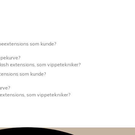
ppeextensions som kunde?
ippekurve?
lash extensions, som vippetekniker?
xtensions som kunde?
urve?
 extensions, som vippetekniker?