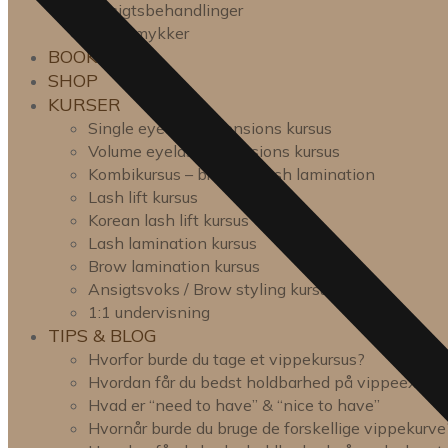
Ansigtsbehandlinger
Tandsmykker
BOOK TID
SHOP
KURSER
Single eyelash extensions kursus
Volume eyelash extensions kursus
Kombikursus – brow- & lash lamination
Lash lift kursus
Korean lash lift kursus
Lash lamination kursus
Brow lamination kursus
Ansigtsvoks / Brow styling kursus
1:1 undervisning
TIPS & BLOG
Hvorfor burde du tage et vippekursus?
Hvordan får du bedst holdbarhed på vippeexten
Hvad er “need to have” & “nice to have”
Hvornår burde du bruge de forskellige vippekurve